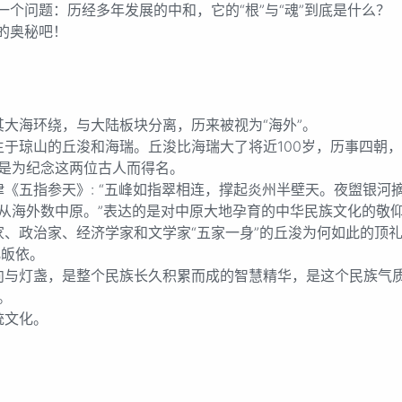
问题：历经多年发展的中和，它的“根”与“魂”到底是什么？
的奥秘吧！
海环绕，与大陆板块分离，历来被视为“海外”。
山的丘浚和海瑞。丘浚比海瑞大了将近100岁，历事四朝，被
是为纪念这两位古人而得名。
指参天》: “五峰如指翠相连，撑起炎州半壁天。夜盥银河
从海外数中原。”表达的是对中原大地孕育的中华民族文化的敬
政治家、经济学家和文学家“五家一身”的丘浚为何如此的顶礼
化皈依。
灯盏，是整个民族长久积累而成的智慧精华，是这个民族气质
。
文化。