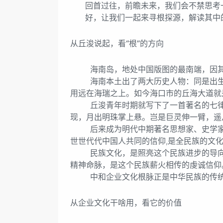
回首过往，前瞻未来，我们会不禁思考一个
好，让我们一起来寻根探源，解读其中
从丘浚说起，看“根”的方向
海南岛，地处中国版图的最南端，因其大
海南本土出了两大历史人物：同是出生于琼
用远在海瑞之上。如今海口市的丘海大道就
丘浚青年时期就写下了一首著名的七律《五
现，月出明珠掌上悬。岂是巨灵伸一臂，遥
后来成为明代中期著名思想家、史学家、
世世代代中国人共同的信仰,是全民族的文
民族文化，是照亮这个民族进步的导向与
精神命脉，是这个民族薪火相传的虔诚信仰
中和企业文化根脉正是中华民族的传统
从企业文化干啥用，看它的价值