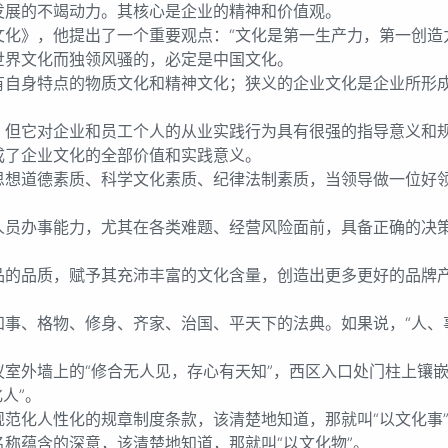
的不竭动力。其核心是企业的精神和价值观。
》，他提出了一个重要观点：“文化是第一生产力，第一创造
界文化而独领风骚的，必定是中国文化。
身特点的物质文化和精神文化；狭义的企业文化是企业所形成
它对企业和员工个人的从业实践行为具有很强的指导意义和
了企业文化的全部价值和实践意义。
道德素质、科学文化素质、纪律法制素质，当领导做一位好领
办事能力，尤其在各类难题、经营风险面前，具备正确的决策
品质，赋予其充沛丰富的文化含量，创造出更多更好的品牌产
、格物、修身、齐家、治国、平天下的法典。如果说，“人、事
外墙上的“修合无人见，存心有天知”，西区入口处门柱上镶嵌
人”。
化人性化的规章制度条款，该清楚地知道，那就叫“以文化事
蕴含的深意，该清楚地知道，那就叫“以文化物”。