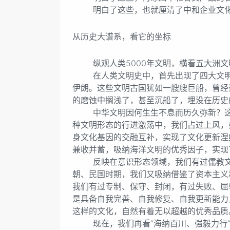
明白了这些，也就厘清了中和企业文化
从历史大谱系，看它的坐标
纵观人类5000年文明，横看五大洲文
在人类文明史中，首先出现了四大文明古
伊朗。这些文明古国犹如一艘艘巨船，曾经
的磨蚀中搁浅了，甚至沉船了，埋没在历史
中华文明因何生生不息而历久弥新？这是
种文明形态的行进激荡中，我们占过上风，
身文化基因的交融互补，实现了文化更新涅
兼收并蓄，吸纳海洋文明的优秀因子，实现
反映在意识形态领域，我们有过儒教文化
朝、民国时期，我们又吸纳借鉴了资本主义
我们有过专制、保守、封闭，有过失败、屈
是具备自我完善、自我修复、自我更新能力
这样的文化，自然有着无以超越的优秀品质
现在，我们再看“海纳百川、强毅力行”