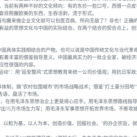
。当前有两种不好的文化倾向：有的东抄一些口号，西借一点皮
盲目照搬欧美的东西，生吞活剥，流于形式。
搬来做企业文化就可以包医百病、所向无敌了？非也！正确的
有益的思想文化与中国的实际结合。在两个结合的契合点上，创
具体实践相结合的产物。也可以说是中国传统文化与当代革命
有着丰富的借鉴指导意义。中国最具实力的一批企业家，被经济界
应性很强的内容。
”：用“延安整风”式思想教育来统一公司价值观；用抗日军政大
，搞“农村包围城市”的市场战略战术；借鉴“打土豪分田地”“
告语，盘活了市场。
在用毛泽东思想治企上更是得心应手。用毛泽东思想路线指导
营出15万市场生力军；用毛泽东军事思想开拓世界市场，不断攻
以和为基，以人为本，创造价值，回报社会。”的办企宗旨，就