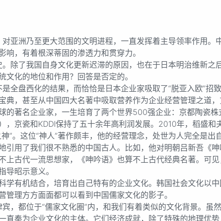
亚洲乃至更大范围的文明进程，一直发挥着主导领率作用。中
影响，有着根深蒂固的渗透力和贯穿力。
除了我国自身文化更新迟滞的原因，也在于日本明治维新之后“
统文化的地位和作用？回答是否定的。
全盘西化的结果，而恰恰是日本企业家吸取了“脱亚入欧”招致
宝典，甚至从中国四大名著中吸取营养作为企业经营管理之道，
的著名企业家，一生培育了两个世界500强企业：京都陶瓷株式会
），京瓷和KDDI保持了五十余年高利润发展。2010年，稻盛
之神”。这位“神人”著作颇丰，他的经营理念，处世为人完全是
地引用了我们很不熟悉的中国古人。比如，他对明朝吕新吾《呻
不上古代一流思想家，《呻吟语》也算不上古代经典名著。可见
指导昭示意义。
科学有机结合，培育出自己特有的企业文化。韩国社会文化以中
营管理方方面面都可以看到中国儒家文化的影子。
，都位于“儒家文化圈”内，和我们有着类似的文化背景。虽然
一直奉为企业文化的主体。它们经济成就，除了特殊的地理优势