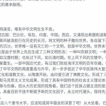
的基本脉络。
明演变，唯有中华文明生生不息。
国：巴比伦、埃及、印度、中国。而后，又涌现出希腊和波斯
乘风破浪航行在历史的长河，将文明的种子撒向世界，各自留下
的沉沙。世界唯一没有灭亡的一个文明，就是中华文明。世界未
由于世界上先后生成了三种文明形态：一种叫农耕文明；一种
如汉唐时期；也处过下风，如元清时期。在上风下风的交替中，
槃重生。一部中国近代史，有过我们败给海洋文明的百年伤痛，
了中华文明的再度重造与升华，并一步步抵近了中华民族伟大复
和道教文化，从隋唐开始，由印度引进了佛教文化。形成了三
和马克思主义文化成果，形成了具有中国特色的社会主义理论体
辱与伤痛，但从大历史观的视角看，我们这个民族占据主流的是
，具备百折不挠不断赋予新的文化因子，永立时代潮头，保持先
。
这八个隶书大字，应该知道其中蕴含的深意了吧！从大处看，它