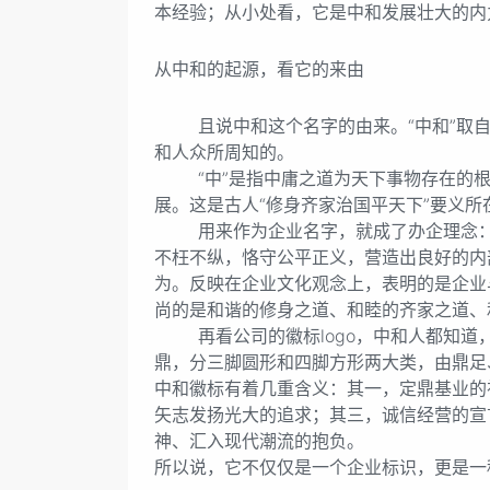
本经验；从小处看，它是中和发展壮大的内
从中和的起源，看它的来由
且说中和这个名字的由来。“中和”取自《
和人众所周知的。
“中”是指中庸之道为天下事物存在的根本
展。这是古人“修身齐家治国平天下”要义所
用来作为企业名字，就成了办企理念：不
不枉不纵，恪守公平正义，营造出良好的内
为。反映在企业文化观念上，表明的是企业
尚的是和谐的修身之道、和睦的齐家之道、
再看公司的徽标logo，中和人都知道
鼎，分三脚圆形和四脚方形两大类，由鼎足
中和徽标有着几重含义：其一，定鼎基业的
矢志发扬光大的追求；其三，诚信经营的宣
神、汇入现代潮流的抱负。
所以说，它不仅仅是一个企业标识，更是一