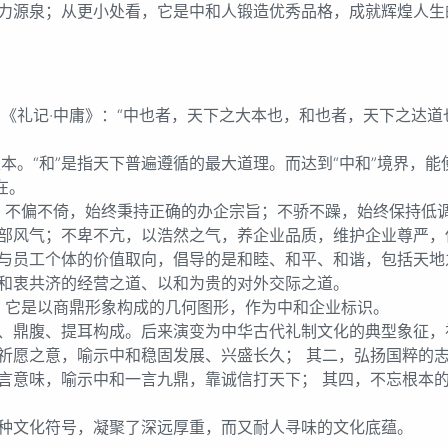
力源泉；从更小处看，它是中和人锻造优秀品格，成就辉煌人生
礼记·中庸》：“中也者，天下之大本也，和也者，天下之达道
。“和”是指天下普遍遵循的最大道理。而达到“中和”境界，能
在。
偏不倚，始终秉持正确的办企宗旨；不骄不躁，始终保持低调
部风气；不卑不亢，以浩然之气，养企业品质，维护企业尊严，
与员工个体的价值取向，倡导的是和睦、和平、和谐，包括天地
和衷共济的经营之道、以和为贵的对外交际之道。
，它是以商鼎形象构成的几何图形，作为中和企业标识。
、鼎腹、提耳构成。后来演变为中华古代礼制文化的典型象征，
祈愿之意，喻示中和稳固发展、兴盛长久； 其二，弘扬国粹的
言意味，喻示中和一言九鼎，靠诚信打天下； 其四，不忘根本
种文化符号，凝聚了深远厚重，而又耐人寻味的文化底蕴。