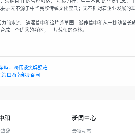
海纳百川”的管理风格；“强毅力行，生生不息”的坚定信念；“修
化要素无不源于中华民族传统文化宝典；无不针对着企业发展的
的水流，浇灌着中和这片芳草园，滋养着中和从一株幼苗长成
发育成一个优秀的群体，一片葱郁的森林。
争鸣，鸿儒谈笑解疑难
造海口西南部新商圈
中和
新闻中心
长致辞
最新动态