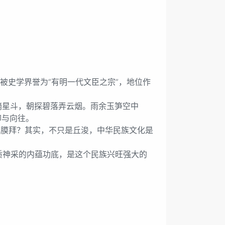
史学界誉为“有明一代文臣之宗”，地位作
摘星斗，朝探碧落弄云烟。雨余玉笋空中
仰与向往。
膜拜？其实，不只是丘浚，中华民族文化是
神采的内蕴功底，是这个民族兴旺强大的