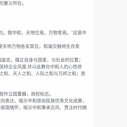
的要义所在。
也。致中和，天地位焉，万物育焉。”这是中
使天地万物各安其位，和谐交融地生存发
姿态，摆正自身与国家、与社会的位置；
保持企业风度,并以此教化中和人的心性修
之和、天人之和、人际之和与万邦之和；崇
视作立国重器，政权标志。
志向表达，喻示中和崇尚民族优秀文化成果，
的家国情怀，喻示中和秉承古风、贯注时代精