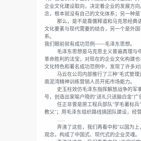
企业文化建设取向，决定着企业的发展方向
念，根本就没有自己的文化体系；另一种是
那么，是不是靠儒释道和马克思经典语句
文化要素与现代需要的结合，另一个是外国
系。
我们眼前就有成功范例——毛泽东思想。
毛泽东思想是马克思主义普遍真理与中国
革命胜利的法宝，对现在的企业文化构建也
文化特色和著名成功范例中，发现了许多对
马云在公司内部推行了三种“毛式管理运动
南泥湾精神训练营销人员开拓市场能力。
史玉柱效仿毛泽东指挥解放战争的军事体制
号，创造出家喻户晓的“送礼只送脑白金”广
任正非曾是原工程兵部队“学毛著标兵”，
教父”；用毛泽东组织路线搞团队建设，经
……
弄清了这些，我们再看中和“以国为上，
观念，构成了中国式、现代式的企业灵魂。